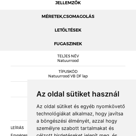
JELLEMZŐK
MÉRETEK,CSOMAGOLÁS
LETÖLTÉSEK
FUGASZINEK
MÉRETEK
TELJES NÉV
ENGELS PROSPEKTUS 2024
Natuurrood
TÍPUSKÓD
Natuurrood VB DF lap
SOROZAT
DOBOZOLÁS
Engels Vormbak
Az oldal sütiket használ
KIEGÉSZÍTŐK
TÖMEG
Az oldal sütiket és egyéb nyomkövető
technológiákat alkalmaz, hogy javítsa
RAKLAPTÖMEG
a böngészési élményét, azzal hogy
személyre szabott tartalmakat és
LEÍRÁS
DARAB / RAKLAP
célzott hirdetéseket jelenít meg, és
Egységes hagyományos vörös színű, homokolt felületű,