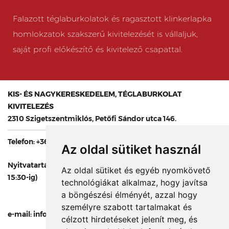
Falazott téglaburkolatok és ragasztott klinkerlapka
homlokzatok szakszerű kivitelezését is vállaljuk,
saját profi előkészítő és kivitelező csapattal.
KIS- ÉS NAGYKERESKEDELEM, TÉGLABURKOLAT
KIVITELEZÉS
2310 Szigetszentmiklós, Petőfi Sándor utca 146.
Telefon:
+36 24 446 670
,
+36 20 280 3566
Az oldal sütiket használ
Nyitvatartás: hétfőtől péntekig 8-tól 16 óráig (árukiadás:
Az oldal sütiket és egyéb nyomkövető
15:30-ig)
technológiákat alkalmaz, hogy javítsa
a böngészési élményét, azzal hogy
személyre szabott tartalmakat és
e-mail: info@pothklinker.hu
célzott hirdetéseket jelenít meg, és