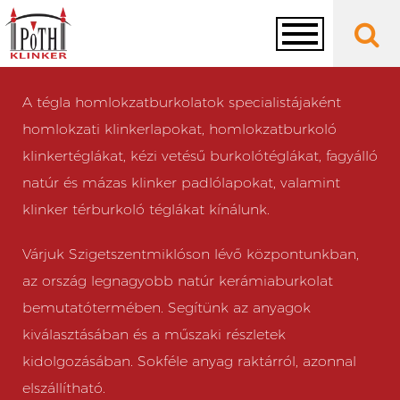
Toggle
A tégla homlokzatburkolatok specialistájaként
navigation
homlokzati klinkerlapokat, homlokzatburkoló
klinkertéglákat, kézi vetésű burkolótéglákat, fagyálló
natúr és mázas klinker padlólapokat, valamint
klinker térburkoló téglákat kínálunk.
Várjuk Szigetszentmiklóson lévő központunkban,
az ország legnagyobb natúr kerámiaburkolat
bemutatótermében. Segítünk az anyagok
kiválasztásában és a műszaki részletek
kidolgozásában. Sokféle anyag raktárról, azonnal
elszállítható.