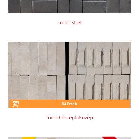
Lode Tybet
64 Ft/db
Törtfehér téglaközép