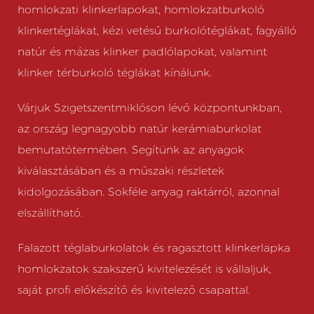
homlokzati klinkerlapokat, homlokzatburkoló
klinkertéglákat, kézi vetésű burkolótéglákat, fagyálló
natúr és mázas klinker padlólapokat, valamint
klinker térburkoló téglákat kínálunk.
Várjuk Szigetszentmiklóson lévő központunkban,
az ország legnagyobb natúr kerámiaburkolat
bemutatótermében. Segítünk az anyagok
kiválasztásában és a műszaki részletek
kidolgozásában. Sokféle anyag raktárról, azonnal
elszállítható.
Falazott téglaburkolatok és ragasztott klinkerlapka
homlokzatok szakszerű kivitelezését is vállaljuk,
saját profi előkészítő és kivitelező csapattal.