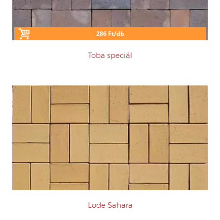
286 Ft/db
Toba speciál
Lode Sahara