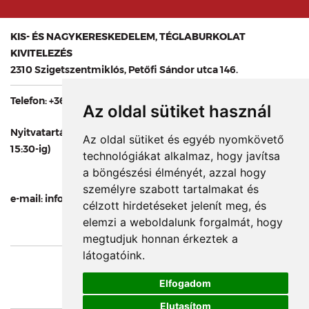
KIS- ÉS NAGYKERESKEDELEM, TÉGLABURKOLAT
KIVITELEZÉS
2310 Szigetszentmiklós, Petőfi Sándor utca 146.
Telefon:
+36 24 446 670
,
+36 20 280 3566
Az oldal sütiket használ
Nyitvatartás: hétfőtől péntekig 8-tól 16 óráig (árukiadás:
Az oldal sütiket és egyéb nyomkövető
15:30-ig)
technológiákat alkalmaz, hogy javítsa
a böngészési élményét, azzal hogy
személyre szabott tartalmakat és
e-mail: info@pothklinker.hu
célzott hirdetéseket jelenít meg, és
elemzi a weboldalunk forgalmát, hogy
megtudjuk honnan érkeztek a
látogatóink.
ÁSZF
Adatvédelmi nyilatkozat
Elfogadom
Oldaltérkép
Elutasítom