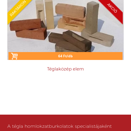
RAKTÁRON
AKCIÓ
64 Ft/db
Téglaközép elem
A tégla homlokzatburkolatok specialistájaként