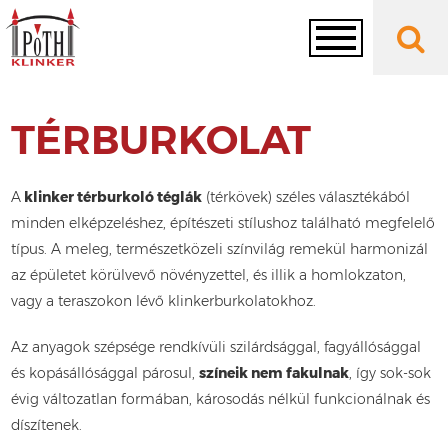
Toggle
TÉRBURKOLAT
navigation
A
klinker térburkoló téglák
(térkövek) széles választékából
minden elképzeléshez, építészeti stílushoz található megfelelő
típus. A meleg, természetközeli színvilág remekül harmonizál
az épületet körülvevő növényzettel, és illik a homlokzaton,
vagy a teraszokon lévő klinkerburkolatokhoz.
Az anyagok szépsége rendkívüli szilárdsággal, fagyállósággal
és kopásállósággal párosul,
színeik nem fakulnak
, így sok-sok
évig változatlan formában, károsodás nélkül funkcionálnak és
díszítenek.