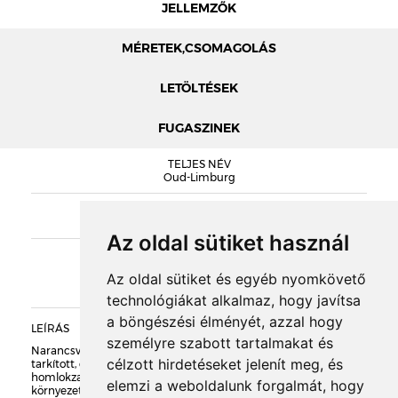
JELLEMZŐK
MÉRETEK,CSOMAGOLÁS
LETÖLTÉSEK
FUGASZINEK
MÉRETEK
TELJES NÉV
NELISSEN KATALÓGUS
Oud-Limburg
OUD-LIMBURG TELJESÍTMÉNYNYILATKOZAT
SOROZAT
DOBOZOLÁS
Nelissen CLASSICO
Az oldal sütiket használ
KIEGÉSZÍTŐK
TÖMEG
Az oldal sütiket és egyéb nyomkövető
technológiákat alkalmaz, hogy javítsa
RAKLAPTÖMEG
a böngészési élményét, azzal hogy
LEÍRÁS
személyre szabott tartalmakat és
Narancsvörös alapon, szórványos piszkosfehér és kékes foltokkal
DARABSÚLY
célzott hirdetéseket jelenít meg, és
tarkított, durván rusztikus felületű, kézi vetésű burkolótégla és
homlokzatburkoló lap. Szándékosan öregített típus, műemléki
elemzi a weboldalunk forgalmát, hogy
környezetben ideális.