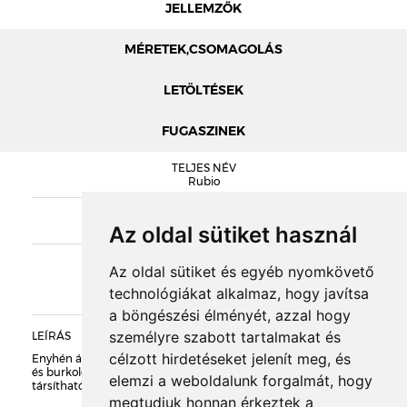
JELLEMZŐK
MÉRETEK,CSOMAGOLÁS
LETÖLTÉSEK
FUGASZINEK
MÉRETEK
TELJES NÉV
NELISSEN KATALÓGUS
Rubio
RUBIO TELJESÍTMÉNYILATKOZAT
SOROZAT
Nelissen PASTEL
Az oldal sütiket használ
KIEGÉSZÍTŐK
Az oldal sütiket és egyéb nyomkövető
technológiákat alkalmaz, hogy javítsa
a böngészési élményét, azzal hogy
személyre szabott tartalmakat és
LEÍRÁS
DOBOZOLÁS
célzott hirdetéseket jelenít meg, és
Enyhén átmenetes homoksárga színű, kézi vetésű burkolótégla
és burkolólap. Kellemes, visszafogott pasztellszínével jól
elemzi a weboldalunk forgalmát, hogy
társítható sárgás homlokzatvakolattal, homlokzati fabetétekkel.
TÖMEG
megtudjuk honnan érkeztek a