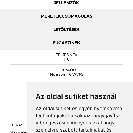
JELLEMZŐK
MÉRETEK,CSOMAGOLÁS
LETÖLTÉSEK
FUGASZINEK
MÉRETEK
TELJES NÉV
NELISSEN KATALÓGUS
T16
T16 TELJESÍTMÉNYNYILATKOZAT
TÍPUSKÓD
Nelissen T16 WV65
SOROZAT
DOBOZOLÁS
Nelissen NUANCE
Az oldal sütiket használ
KIEGÉSZÍTŐK
TÖMEG
Az oldal sütiket és egyéb nyomkövető
technológiákat alkalmaz, hogy javítsa
RAKLAPTÖMEG
a böngészési élményét, azzal hogy
LEÍRÁS
személyre szabott tartalmakat és
DARABSÚLY
Vörös alapon sárgás foltokkal és sötétszürke szénfoltokkal