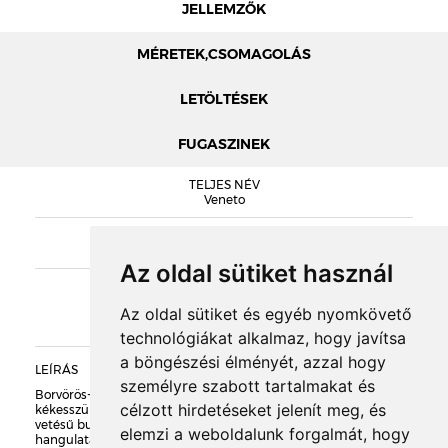
JELLEMZŐK
MÉRETEK,CSOMAGOLÁS
LETÖLTÉSEK
FUGASZINEK
MÉRETEK
TELJES NÉV
NELISSEN KATALÓGUS
Veneto
VENETO TELJESÍTMÉNYNYILATKOZAT
SOROZAT
Nelissen PASSION
Az oldal sütiket használ
KIEGÉSZÍTŐK
Az oldal sütiket és egyéb nyomkövető
technológiákat alkalmaz, hogy javítsa
a böngészési élményét, azzal hogy
LEÍRÁS
DOBOZOLÁS
személyre szabott tartalmakat és
Borvörös-bordó enyhén átmenetes alapon markáns
célzott hirdetéseket jelenít meg, és
kékesszürke foltokkal díszített, durván rusztikus felületű, kézi
vetésű burkolótégla és homlokzatburkoló lap. Angol épületek
elemzi a weboldalunk forgalmát, hogy
TÖMEG
hangulatát idéző, klasszikus típus.