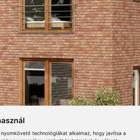
UGASZINEK
Összecsuk
használ
rkolólap.
b nyomkövető technológiákat alkalmaz, hogy javítsa a