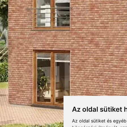
 BURKOLÓLAP
RETEK,CSOMAGOLÁS
LETÖLTÉSEK
F
DOBOZOLÁS
KIEGÉSZÍTŐK
TÖMEG
VB WF lap
RAKLAPTÖMEG
rmbak
DARABSÚLY
Az oldal sütiket 
DARAB / RAKLAP
lt felületű, miminális felületi struktúrájú (formbak), kézi vetésű tégla és bu
Az oldal sütiket és egyé