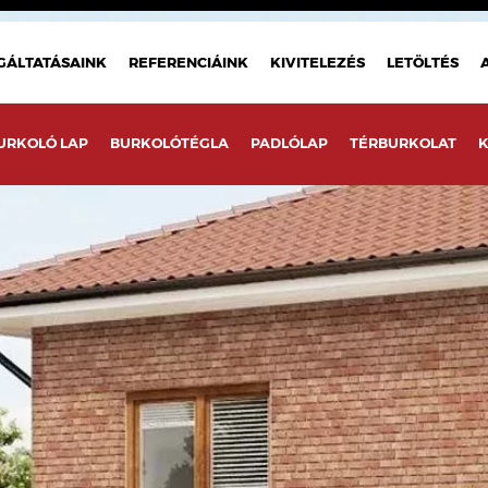
GÁLTATÁSAINK
REFERENCIÁINK
KIVITELEZÉS
LETÖLTÉS
URKOLÓ LAP
BURKOLÓTÉGLA
PADLÓLAP
TÉRBURKOLAT
K