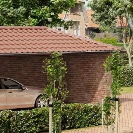
WARMROOD
JELLEMZŐK
MÉ
MÉRETEK
TELJES NÉV
Warmrood
ENGELS
TÍPUSKÓD
Warmrood 
PROSPEKTUS 2024
SOROZAT
Engels Vo
Letöltés
LEÍRÁS
Egységes élénkvörös színű, homoko