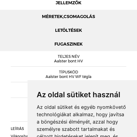
JELLEMZŐK
MÉRETEK,CSOMAGOLÁS
LETÖLTÉSEK
FUGASZINEK
MÉRETEK
TELJES NÉV
RIJSWAARD KATALÓGUS
Aalster bont HV
TÍPUSKÓD
Aalster bont HV WF tégla
SOROZAT
DOBOZOLÁS
Rijswaard Handmade
Az oldal sütiket használ
KIEGÉSZÍTŐK
TÖMEG
Az oldal sütiket és egyéb nyomkövető
technológiákat alkalmaz, hogy javítsa
RAKLAPTÖMEG
a böngészési élményét, azzal hogy
személyre szabott tartalmakat és
LEÍRÁS
célzott hirdetéseket jelenít meg, és
DARABSÚLY
Világosbarna-középbarna égetett átmenetes színű, durván