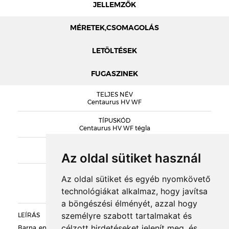
JELLEMZŐK
MÉRETEK,CSOMAGOLÁS
LETÖLTÉSEK
FUGASZINEK
MÉRETEK
TELJES NÉV
RIJSWAARD KATALÓGUS
Centaurus HV WF
TÍPUSKÓD
Centaurus HV WF tégla
DOBOZOLÁS
SOROZAT
Rijswaard Handmade
Az oldal sütiket használ
TÖMEG
KIEGÉSZÍTŐK
Az oldal sütiket és egyéb nyomkövető
technológiákat alkalmaz, hogy javítsa
RAKLAPTÖMEG
a böngészési élményét, azzal hogy
személyre szabott tartalmakat és
LEÍRÁS
DARABSÚLY
célzott hirdetéseket jelenít meg, és
Barna, enyhén átmenetes alapszínű, szürkés-barna foltokkal