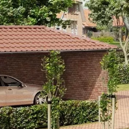
DETROIT C
JELLEMZŐK
MÉ
MÉRETEK
TELJES NÉV
Detroit co
INTERBAU DETROIT
TÍPUSKÓD
Copper br
PROSPEKTUS
SOROZAT
Giga-Line
Letöltés
LEÍRÁS
Középbarna színvilágú, nyers fém
legfrissebb építészeti irányzat je