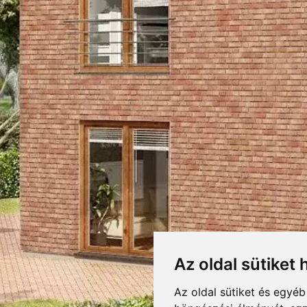
OPPER BROWN BURKO
RETEK,CSOMAGOLÁS
LETÖLTÉSEK
F
DOBOZOLÁS
pper brown
KIEGÉSZÍTŐK
TÖMEG
own 642
CSÚSZÁSGÁTLÁS
R10
KOPÁSÁLLÓSÁG
IV. kategória
Az oldal sütiket 
lemez mintázatú, nagyméretű (óriás) padlóburkoló és falburkoló kerámialap.
gyében.
Az oldal sütiket és egyé