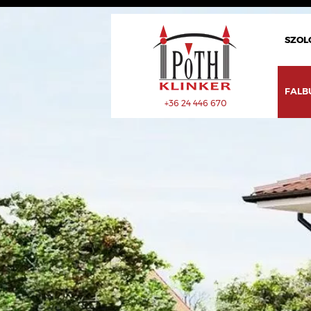
SZOL
FALB
+36 24 446 670
ÚJDONSÁG