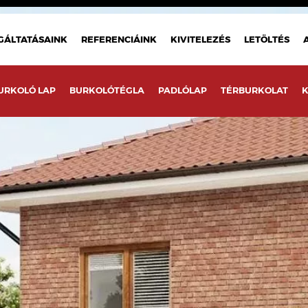
GÁLTATÁSAINK
REFERENCIÁINK
KIVITELEZÉS
LETÖLTÉS
URKOLÓ LAP
BURKOLÓTÉGLA
PADLÓLAP
TÉRBURKOLAT
K