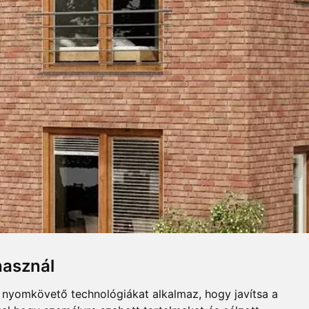
LAT
UGASZINEK
Összecsuk
használ
 Modern, trendi burkolólap a
b nyomkövető technológiákat alkalmaz, hogy javítsa a