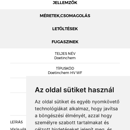
JELLEMZŐK
MÉRETEK,CSOMAGOLÁS
LETÖLTÉSEK
FUGASZINEK
MÉRETEK
TELJES NÉV
ENGELS PROSPEKTUS 2024
Doetinchem
TÍPUSKÓD
Doetinchem HV WF
SOROZAT
Engels Handvorm
Az oldal sütiket használ
KIEGÉSZÍTŐK
Az oldal sütiket és egyéb nyomkövető
technológiákat alkalmaz, hogy javítsa
DOBOZOLÁS
a böngészési élményét, azzal hogy
személyre szabott tartalmakat és
LEÍRÁS
TÖMEG
célzott hirdetéseket jelenít meg, és
Vörös-világosbarna-középbarna átmenetes színű, kékes égetési