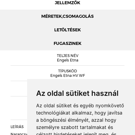
JELLEMZŐK
MÉRETEK,CSOMAGOLÁS
LETÖLTÉSEK
FUGASZINEK
MÉRETEK
TELJES NÉV
ENGELS PROSPEKTUS 2024
Engels Etna
TÍPUSKÓD
Engels Etna HV WF
SOROZAT
Engels Handvorm
Az oldal sütiket használ
KIEGÉSZÍTŐK
Az oldal sütiket és egyéb nyomkövető
technológiákat alkalmaz, hogy javítsa
DOBOZOLÁS
a böngészési élményét, azzal hogy
személyre szabott tartalmakat és
LEÍRÁS
TÖMEG
célzott hirdetéseket jelenít meg, és
Narancsvörös alapon vörös, világosbarna és sötétbarna égetési