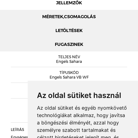
JELLEMZŐK
MÉRETEK,CSOMAGOLÁS
LETÖLTÉSEK
FUGASZINEK
MÉRETEK
TELJES NÉV
ENGELS PROSPEKTUS 2024
Engels Sahara
TÍPUSKÓD
Engels Sahara VB WF
SOROZAT
Engels Vormbak
Az oldal sütiket használ
KIEGÉSZÍTŐK
Az oldal sütiket és egyéb nyomkövető
technológiákat alkalmaz, hogy javítsa
DOBOZOLÁS
a böngészési élményét, azzal hogy
személyre szabott tartalmakat és
LEÍRÁS
TÖMEG
célzott hirdetéseket jelenít meg, és
Egységes halványsárga színű, homokolt,