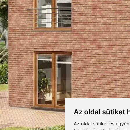
00 HOMLOKZATI KLIN
RETEK,CSOMAGOLÁS
LETÖLTÉSEK
F
DOBOZOLÁS
Letöltés
ÓGUS
FELDHAUS TELJES KATA
00
KIEGÉSZÍTŐK
TÖMEG
Letöltés
NYNYILATKOZAT
R100NF9
RAKLAPTÖMEG
assic
DARABSÚLY
Az oldal sütiket 
DOBOZ / RAKLAP
lületű klinkerlap. A modern, lineáris vonalvezetésű, minimalista épületekhez 
Az oldal sütiket és egyé
DARAB / RAKLAP