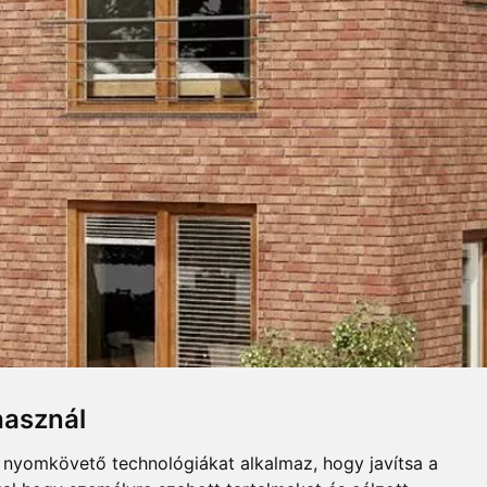
KERLAP
UGASZINEK
Összecsuk
Letöltés
LÓGUS
használ
illik leginkább. A színe nem
b nyomkövető technológiákat alkalmaz, hogy javítsa a