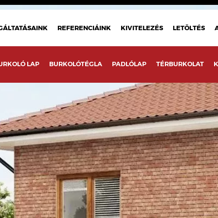
GÁLTATÁSAINK
REFERENCIÁINK
KIVITELEZÉS
LETÖLTÉS
URKOLÓ LAP
BURKOLÓTÉGLA
PADLÓLAP
TÉRBURKOLAT
K