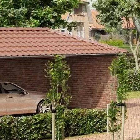
FELDHAUS 1
JELLEMZŐK
MÉ
MÉRETEK
FELDHAUS LAP KATAL
TELJES NÉV
Feldhaus 1
R100NF9 TELJESÍTMÉ
TÍPUSKÓD
Feldhaus 
SOROZAT
Feldhaus cl
LEÍRÁS
Egységes törtfehér színű, sima fe
világítóan, csempeszerűen fehér!