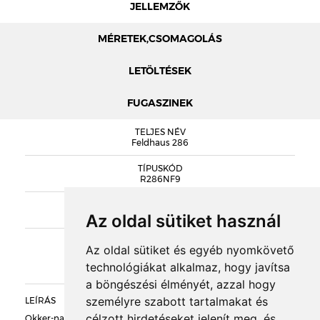
JELLEMZŐK
MÉRETEK,CSOMAGOLÁS
LETÖLTÉSEK
FUGASZINEK
MÉRETEK
TELJES NÉV
FELDHAUS LAP KATALÓGUS
Feldhaus 286
FELDHAUS TELJES KATALÓGUS
TÍPUSKÓD
R286NF9
R286NF9 TELJESÍTMÉNYNYILATKOZAT
SOROZAT
DOBOZOLÁS
Classic
Az oldal sütiket használ
KIEGÉSZÍTŐK
TÖMEG
Az oldal sütiket és egyéb nyomkövető
technológiákat alkalmaz, hogy javítsa
RAKLAPTÖMEG
a böngészési élményét, azzal hogy
személyre szabott tartalmakat és
LEÍRÁS
célzott hirdetéseket jelenít meg, és
DARABSÚLY
Okker-narancs tarka színű, szénfoltos, durván rusztikus felületű