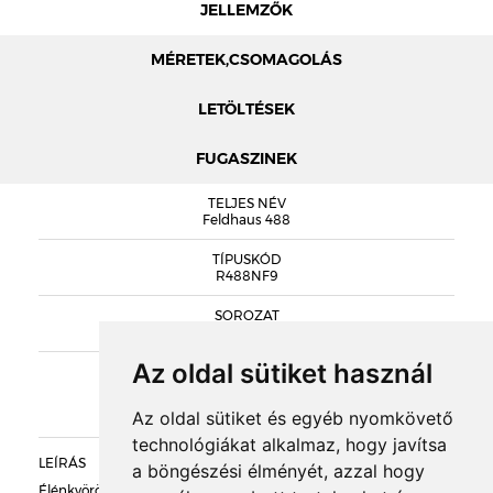
JELLEMZŐK
MÉRETEK,CSOMAGOLÁS
LETÖLTÉSEK
FUGASZINEK
MÉRETEK
TELJES NÉV
FELDHAUS LAP KATALÓGUS
Feldhaus 488
R488NF9 TELJESÍTMÉNYNYILATKOZAT
TÍPUSKÓD
R488NF9
SOROZAT
DOBOZOLÁS
Classic
Az oldal sütiket használ
KIEGÉSZÍTŐK
TÖMEG
Az oldal sütiket és egyéb nyomkövető
RAKLAPTÖMEG
technológiákat alkalmaz, hogy javítsa
LEÍRÁS
a böngészési élményét, azzal hogy
DARABSÚLY
Élénkvörös alapon, sötétszürke égetési foltokkal