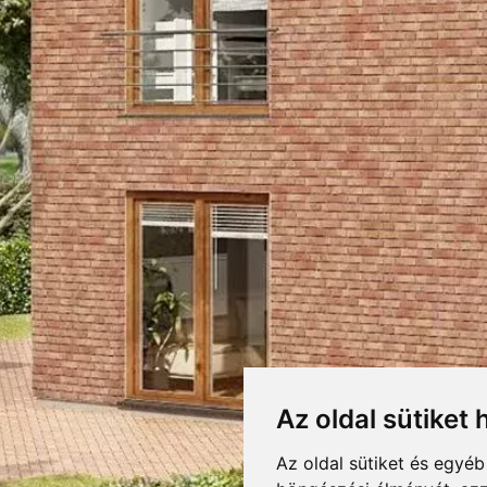
00 HOMLOKZATI KLI
RETEK,CSOMAGOLÁS
LETÖLTÉSEK
F
DOBOZOLÁS
Letöltés
ÓGUS
FELDHAUS TELJES KATA
500
KIEGÉSZÍTŐK
TÖMEG
Letöltés
NYNYILATKOZAT
RAKLAPTÖMEG
DARABSÚLY
Az oldal sütiket 
DOBOZ / RAKLAP
 ugyanakkor "téglaszerű" felületű homlokzati klinkerlap. Homogén barna színe
Az oldal sütiket és egyé
DARAB / RAKLAP