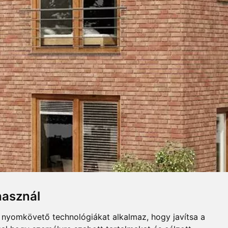
NKERLAP
UGASZINEK
Összecsuk
Letöltés
LÓGUS
használ
 miatt jól varálható klinkervörös
b nyomkövető technológiákat alkalmaz, hogy javítsa a