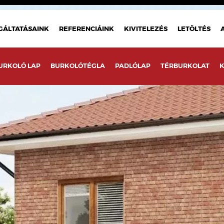
GÁLTATÁSAINK
REFERENCIÁINK
KIVITELEZÉS
LETÖLTÉS
URKOLÓ LAP
BURKOLÓTÉGLA
PADLÓLAP
TÉRBURKOLAT
K