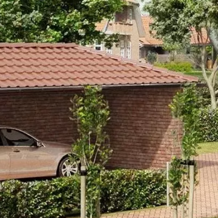
FELDHAUS 5
JELLEMZŐK
MÉ
MÉRETEK
FELDHAUS LAP KATAL
TELJES NÉV
Feldhaus 
R500NF9 TELJESÍTMÉ
TÍPUSKÓD
R500NF9
SOROZAT
Classic
LEÍRÁS
Egységes sötétbarna színű, sima,
anyagokkal.