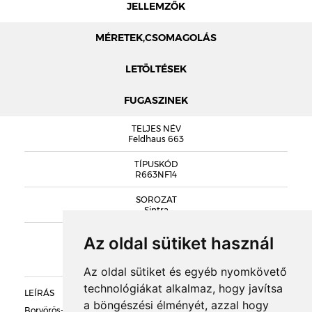
JELLEMZŐK
MÉRETEK,CSOMAGOLÁS
LETÖLTÉSEK
FUGASZINEK
MÉRETEK
TELJES NÉV
FELDHAUS LAP KATALÓGUS
Feldhaus 663
FELDHAUS TELJES KATALÓGUS
TÍPUSKÓD
R663NF14
R663NF14 TELJESÍTMÉNYNYILATKOZAT
SOROZAT
Sintra
KIEGÉSZÍTŐK
Az oldal sütiket használ
DOBOZOLÁS
Az oldal sütiket és egyéb nyomkövető
technológiákat alkalmaz, hogy javítsa
LEÍRÁS
TÖMEG
a böngészési élményét, azzal hogy
Borvörös-bordó alapon antracit színű égetési foltokkal tarkított,