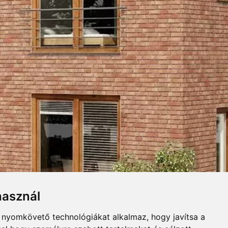
UGASZINEK
Összecsuk
használ
errán hatású, napfényt idéző
b nyomkövető technológiákat alkalmaz, hogy javítsa a