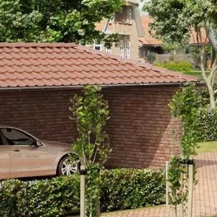
FELDHAUS 6
JELLEMZŐK
MÉ
MÉRETEK
TELJES NÉV
Feldhaus 
FELDHAUS TÉGLA
TÍPUSKÓD
K684NF
KATALÓGUS
SOROZAT
Sintra
Letöltés
LEÍRÁS
Okker-narancs-világosbarna tarka 
anyag.