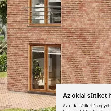
84 KLINKERTÉGLA
RETEK,CSOMAGOLÁS
LETÖLTÉSEK
F
DOBOZOLÁS
684
KIEGÉSZÍTŐK
TÖMEG
RAKLAPTÖMEG
DARABSÚLY
Az oldal sütiket 
DARAB / RAKLAP
színű, kékes szénfoltokkal díszített kézi vetésű felületű klinkertégla. Medit
Az oldal sütiket és egyé