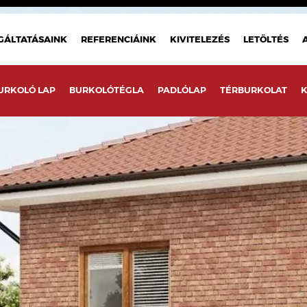
GÁLTATÁSAINK
REFERENCIÁINK
KIVITELEZÉS
LETÖLTÉS
URKOLÓ LAP
BURKOLÓTÉGLA
PADLÓLAP
TÉRBURKOLAT
K