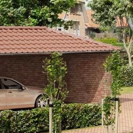
FELDHAUS 6
JELLEMZŐK
MÉ
MÉRETEK
FELDHAUS LAP KATAL
TELJES NÉV
Feldhaus 
R688NF14 TELJESÍTMÉ
TÍPUSKÓD
R688NF14
SOROZAT
Sintra
LEÍRÁS
Homoksárga alapon szórványos barn
visszafogott, ugyanakkor változato