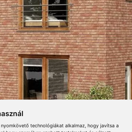
NKERLAP
UGASZINEK
Összecsuk
Letöltés
LÓGUS
használ
lap. Kellemes pasztellszínű,
itelű fugával mutat jól.
b nyomkövető technológiákat alkalmaz, hogy javítsa a