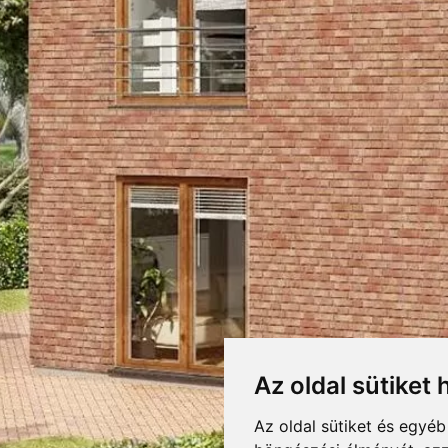
88 HOMLOKZATI KLI
RETEK,CSOMAGOLÁS
LETÖLTÉSEK
F
DOBOZOLÁS
Letöltés
ÓGUS
FELDHAUS TELJES KATA
688
KIEGÉSZÍTŐK
TÖMEG
Letöltés
NYNYILATKOZAT
RAKLAPTÖMEG
DARABSÚLY
Az oldal sütiket 
DOBOZ / RAKLAP
ás égetési foltokkal tarkított, durván rusztikus felületű, kézi vetésű klinker
s felületet adó anyag, amely nyugodt, elegáns épületekhez illik. Rusztikus kiv
Az oldal sütiket és egyé
DARAB / RAKLAP