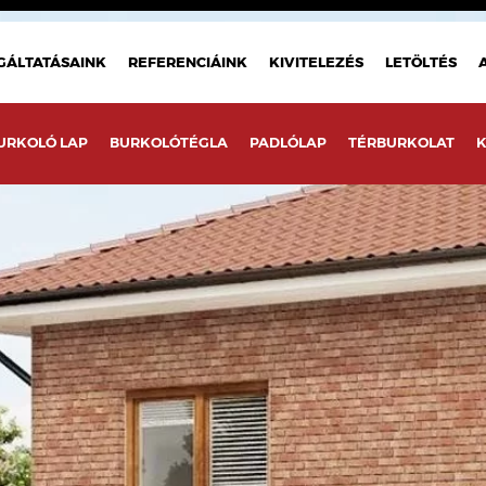
GÁLTATÁSAINK
REFERENCIÁINK
KIVITELEZÉS
LETÖLTÉS
URKOLÓ LAP
BURKOLÓTÉGLA
PADLÓLAP
TÉRBURKOLAT
K