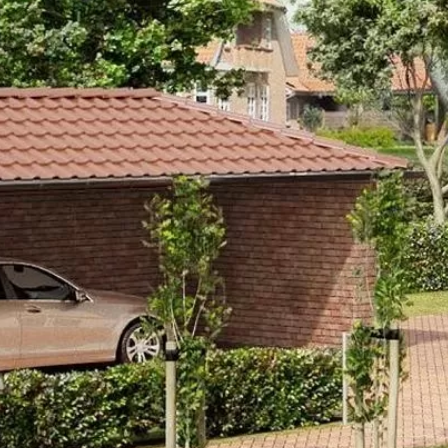
FELDHAUS 7
JELLEMZŐK
MÉ
MÉRETEK
TELJES NÉV
Feldhaus 7
FELDHAUS TÉGLA
TÍPUSKÓD
K767NF
KATALÓGUS
SOROZAT
Vascu
Letöltés
LEÍRÁS
Terrakotta-világosbarna égetett át
klinkertégla. Mediterrán hatású, k