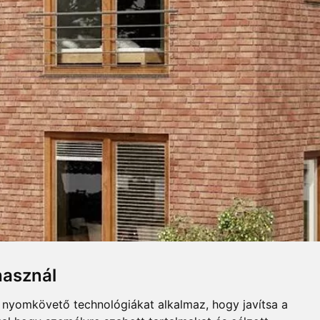
UGASZINEK
Összecsuk
használ
felületű, szabálytalan élű
b nyomkövető technológiákat alkalmaz, hogy javítsa a