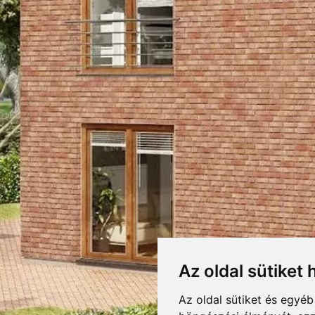
67 KLINKERTÉGLA
RETEK,CSOMAGOLÁS
LETÖLTÉSEK
F
DOBOZOLÁS
67
KIEGÉSZÍTŐK
TÖMEG
RAKLAPTÖMEG
DARABSÚLY
Az oldal sütiket 
DARAB / RAKLAP
menetes színű, bordó és szenes fekete foltokkal díszített, struktúrált, kapart 
ontrasztos, élénk felületet adó típus.
Az oldal sütiket és egyé