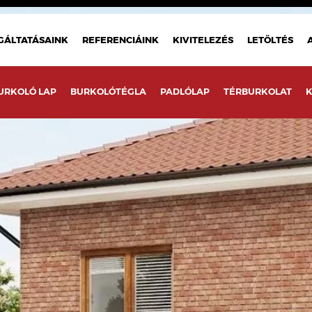
GÁLTATÁSAINK
REFERENCIÁINK
KIVITELEZÉS
LETÖLTÉS
URKOLÓ LAP
BURKOLÓTÉGLA
PADLÓLAP
TÉRBURKOLAT
K