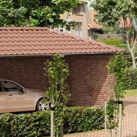
GLANZSTÜCK
JELLEMZŐK
MÉ
MÉRETEK
TELJES NÉV
Glanzstück
TÍPUSKÓD
Ströher 95
SOROZAT
Glanzstück
LEÍRÁS
Bézs alapon enyhén átmenetes szí
színvilágú, elegáns pasztellszínű