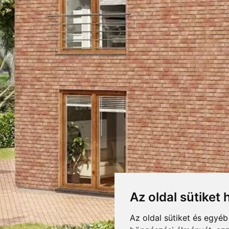
 NO4 RÖVID KLINKE
RETEK,CSOMAGOLÁS
LETÖLTÉSEK
F
DOBOZOLÁS
 No4 rövid SO
KIEGÉSZÍTŐK
TÖMEG
065-031
RAKLAPTÖMEG
DARABSÚLY
Az oldal sütiket 
DOBOZ / RAKLAP
nű, kissé strukturált felületű, szabálytalan élű homlokzatburkoló klinkerla
 anyag
Az oldal sütiket és egyé
DARAB / RAKLAP