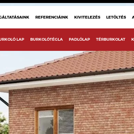
GÁLTATÁSAINK
REFERENCIÁINK
KIVITELEZÉS
LETÖLTÉS
URKOLÓ LAP
BURKOLÓTÉGLA
PADLÓLAP
TÉRBURKOLAT
K