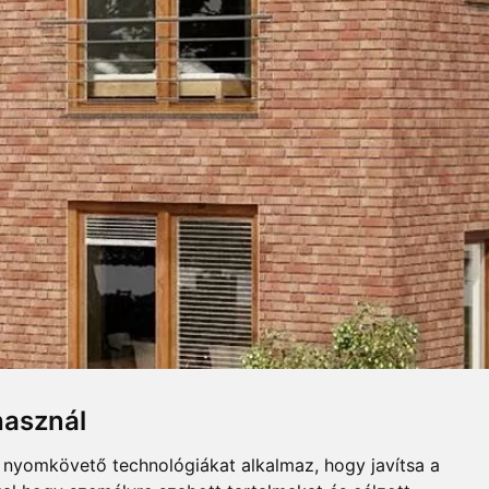
RLAP
UGASZINEK
Összecsuk
használ
p. Mészkő burkolatra emlékeztető
b nyomkövető technológiákat alkalmaz, hogy javítsa a