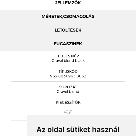
JELLEMZŐK
MÉRETEK,CSOMAGOLÁS
LETÖLTÉSEK
FUGASZINEK
MÉRETEK
TELJES NÉV
GRAVEL BLEND SZÉRIAPROSPEKTUS
Gravel blend black
STRÖHER PADLÓLAP TELJES PROSPEKTUS
TÍPUSKÓD
963-8031, 963-8062
SOROZAT
Gravel blend
KIEGÉSZÍTŐK
DOBOZOLÁS
CSÚSZÁSGÁTLÁS
Az oldal sütiket használ
R10/A
TÖMEG