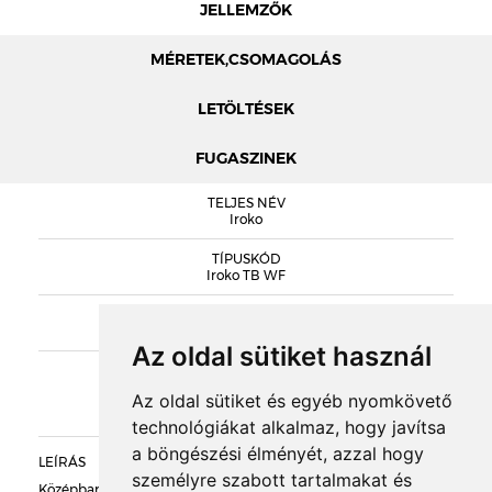
JELLEMZŐK
MÉRETEK,CSOMAGOLÁS
LETÖLTÉSEK
FUGASZINEK
MÉRETEK
TELJES NÉV
ENGELS PROSPEKTUS 2024
Iroko
TÍPUSKÓD
DOBOZOLÁS
Iroko TB WF
SOROZAT
TÖMEG
Engels Tighel Brick
Az oldal sütiket használ
KIEGÉSZÍTŐK
RAKLAPTÖMEG
Az oldal sütiket és egyéb nyomkövető
technológiákat alkalmaz, hogy javítsa
DARABSÚLY
a böngészési élményét, azzal hogy
LEÍRÁS
személyre szabott tartalmakat és
Középbarna-sötétbarna égetett átmenetes színű, kontrasztos