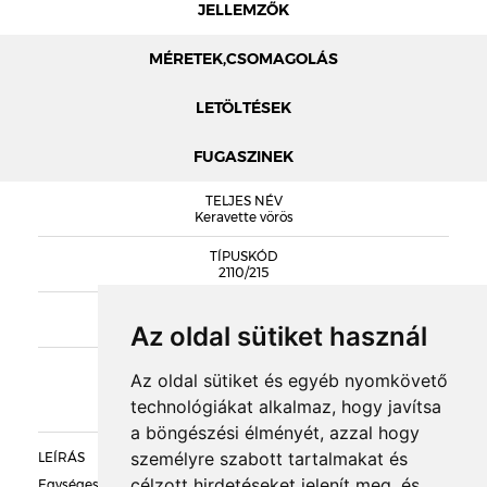
JELLEMZŐK
MÉRETEK,CSOMAGOLÁS
LETÖLTÉSEK
FUGASZINEK
MÉRETEK
TELJES NÉV
KERAVETTE SZÉRIA PROSPEKTUS
Keravette vörös
STRÖHER HOMLOKZATI LAP PROSPEKTUS
TÍPUSKÓD
2110/215
STRÖHER HOMLOKZATI LAP TELJ. NYILATKOZAT
SOROZAT
DOBOZOLÁS
Keravette
Az oldal sütiket használ
KIEGÉSZÍTŐK
TÖMEG
Az oldal sütiket és egyéb nyomkövető
technológiákat alkalmaz, hogy javítsa
RAKLAPTÖMEG
a böngészési élményét, azzal hogy
személyre szabott tartalmakat és
LEÍRÁS
DARABSÚLY
célzott hirdetéseket jelenít meg, és
Egységes klinkervörös színű, sima felületű hasított klinkerlap. A