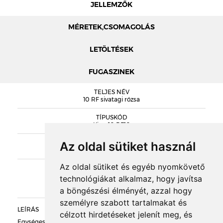
JELLEMZŐK
MÉRETEK,CSOMAGOLÁS
LETÖLTÉSEK
FUGASZINEK
MÉRETEK
TELJES NÉV
KING HOMLOKZATI LAP KATALÓGUS
10 RF sivatagi rózsa
TÍPUSKÓD
King 10 RF10
SOROZAT
Az oldal sütiket használ
DOBOZOLÁS
Dream House
Az oldal sütiket és egyéb nyomkövető
KIEGÉSZÍTŐK
TÖMEG
technológiákat alkalmaz, hogy javítsa
a böngészési élményét, azzal hogy
RAKLAPTÖMEG
személyre szabott tartalmakat és
LEÍRÁS
célzott hirdetéseket jelenít meg, és
DARABSÚLY
Egységes sárga színű, sima felületű homlokzati klinkerlap.