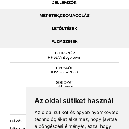
JELLEMZŐK
MÉRETEK,CSOMAGOLÁS
LETÖLTÉSEK
FUGASZINEK
MÉRETEK
TELJES NÉV
KING HOMLOKZATI LAP KATALÓGUS
HF 52 Vintage town
TÍPUSKÓD
King HF52 NF10
SOROZAT
DOBOZOLÁS
Old Castle
KIEGÉSZÍTŐK
TÖMEG
Az oldal sütiket használ
Az oldal sütiket és egyéb nyomkövető
RAKLAPTÖMEG
technológiákat alkalmaz, hogy javítsa
LEÍRÁS
a böngészési élményét, azzal hogy
DARABSÚLY
Lilás-szürkés színvilágú, durva szemcsés homokkal és szenes