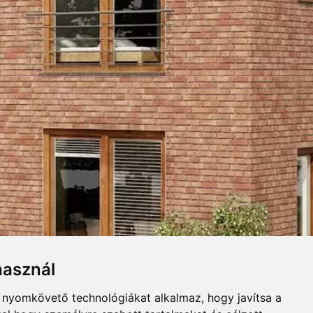
ERLAP
UGASZINEK
Összecsuk
LJ. NYILATKOZAT
Letöltés
használ
erlap. Modern, meleg hatású
b nyomkövető technológiákat alkalmaz, hogy javítsa a