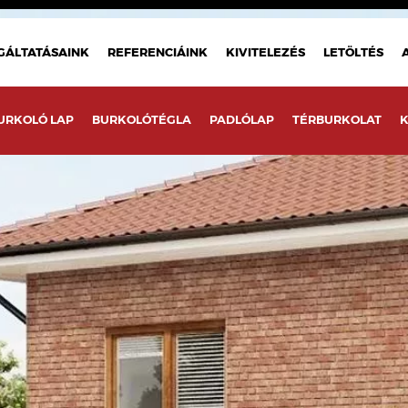
GÁLTATÁSAINK
REFERENCIÁINK
KIVITELEZÉS
LETÖLTÉS
URKOLÓ LAP
BURKOLÓTÉGLA
PADLÓLAP
TÉRBURKOLAT
K