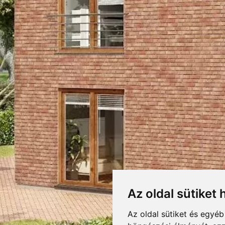
GE ENGOBIERT KLINK
RETEK,CSOMAGOLÁS
LETÖLTÉSEK
F
DOBOZOLÁS
Letöltés
 LAP PROSPEKTUS
STRÖHER HOMLOKZATI LAP TE
ge engobiert
KIEGÉSZÍTŐK
TÖMEG
RAKLAPTÖMEG
 DF
DARABSÚLY
Az oldal sütiket 
DOBOZ / RAKLAP
si foltokkal tarkított, enyhén struktúrált felületű homlokzatburkoló klink
ot is helyettesíthet. Beltéri felületek trendi díszburkolataként is kiváló.
Az oldal sütiket és egyé
DARAB / RAKLAP