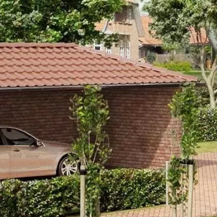
KONTUR BEI
JELLEMZŐK
MÉ
MÉRETEK
STRÖHER HOMLOKZATI
TELJES NÉV
Kontur bei
TÍPUSKÓD
8016/470
SOROZAT
Kontur EG
LEÍRÁS
Átmenetes bézs-homokszínű, égeté
homlokzatburkolat, akár kőburkolat