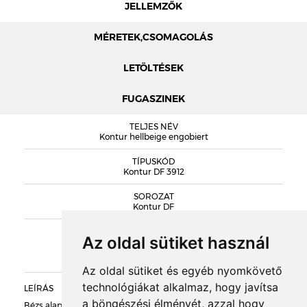
JELLEMZŐK
MÉRETEK,CSOMAGOLÁS
LETÖLTÉSEK
FUGASZINEK
MÉRETEK
TELJES NÉV
STRÖHER HOMLOKZATI LAP PROSPEKTUS
Kontur hellbeige engobiert
STRÖHER HOMLOKZATI LAP TELJ. NYILATKOZAT
TÍPUSKÓD
Kontur DF 3912
SOROZAT
DOBOZOLÁS
Kontur DF
KIEGÉSZÍTŐK
TÖMEG
Az oldal sütiket használ
RAKLAPTÖMEG
Az oldal sütiket és egyéb nyomkövető
technológiákat alkalmaz, hogy javítsa
LEÍRÁS
a böngészési élményét, azzal hogy
DARABSÚLY
Bézs alapon finom sötétbézs-világosbarnás