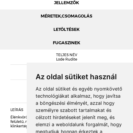
JELLEMZŐK
MÉRETEK,CSOMAGOLÁS
LETÖLTÉSEK
FUGASZINEK
MÉRETEK
TELJES NÉV
LODE TÉGLA TELJESÍTMÉNYNYILATKOZAT
Lode Rudite
TÍPUSKÓD
DOBOZOLÁS
Lode Rudite
Az oldal sütiket használ
KIEGÉSZÍTŐK
Az oldal sütiket és egyéb nyomkövető
TÖMEG
technológiákat alkalmaz, hogy javítsa
a böngészési élményét, azzal hogy
RAKLAPTÖMEG
személyre szabott tartalmakat és
LEÍRÁS
célzott hirdetéseket jelenít meg, és
Élénkvörös-világosbarna finoman átmenetes színű, sima
DARABSÚLY
felületű, magyar szabvány méretű (250x120x65 mm)
elemzi a weboldalunk forgalmát, hogy
klinkertégla, dísztégla.
megtudjuk honnan érkeztek a