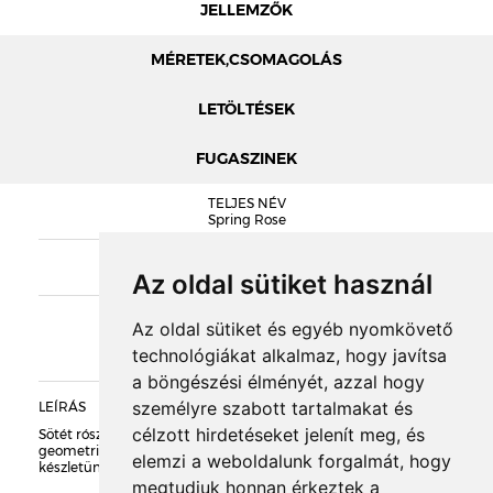
JELLEMZŐK
MÉRETEK,CSOMAGOLÁS
LETÖLTÉSEK
FUGASZINEK
MÉRETEK
TELJES NÉV
Spring Rose
SOROZAT
DOBOZOLÁS
Nelissen middles
Az oldal sütiket használ
KIEGÉSZÍTŐK
Az oldal sütiket és egyéb nyomkövető
TÖMEG
technológiákat alkalmaz, hogy javítsa
a böngészési élményét, azzal hogy
RAKLAPTÖMEG
személyre szabott tartalmakat és
LEÍRÁS
célzott hirdetéseket jelenít meg, és
Sötét rószaszín enyhén átmenetes színű, szabálytalan
DARABSÚLY
geometriájú, sima felületű homlokzati burkolólap. Csak a
elemzi a weboldalunk forgalmát, hogy
készletünk erejéig elérhető!
megtudjuk honnan érkeztek a