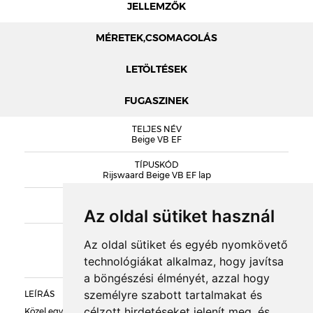
JELLEMZŐK
MÉRETEK,CSOMAGOLÁS
LETÖLTÉSEK
FUGASZINEK
MÉRETEK
TELJES NÉV
RIJSWAARD KATALÓGUS
Beige VB EF
TÍPUSKÓD
DOBOZOLÁS
Rijswaard Beige VB EF lap
SOROZAT
TÖMEG
Rijswaard Vormbak
Az oldal sütiket használ
KIEGÉSZÍTŐK
RAKLAPTÖMEG
Az oldal sütiket és egyéb nyomkövető
technológiákat alkalmaz, hogy javítsa
a böngészési élményét, azzal hogy
DARABSÚLY
személyre szabott tartalmakat és
LEÍRÁS
célzott hirdetéseket jelenít meg, és
Közel egységes bézs színű, homokolt, enyhén strukturált