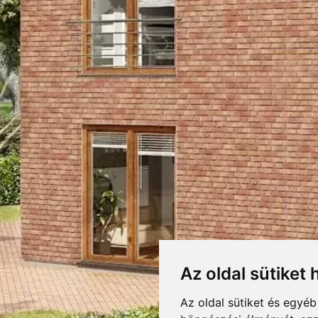
ÓTÉGLA
RETEK,CSOMAGOLÁS
LETÖLTÉSEK
F
DOBOZOLÁS
Letöltés
T15 TELJESÍTMÉNYNYILATKOZAT
KIEGÉSZÍTŐK
TÖMEG
Letöltés
NUANCE
RAKLAPTÖMEG
DARABSÚLY
ke színátmenetes, durván rusztikus felületű kézi vetésű burkolótégla és burkol
leginkább otthonos családi házak téglaburkolati anyaga.
Az oldal sütiket 
DARAB / RAKLAP
Az oldal sütiket és egyé