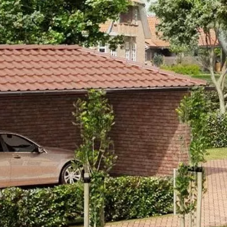
T15 BURKOL
JELLEMZŐK
MÉ
MÉRETEK
NELISSEN KATALÓGUS
TELJES NÉV
T15
SOROZAT
Nelissen 
LEÍRÁS
Bézs-rózsaszín-világos vörös-szür
meleg, mediterrán hatású típus, 