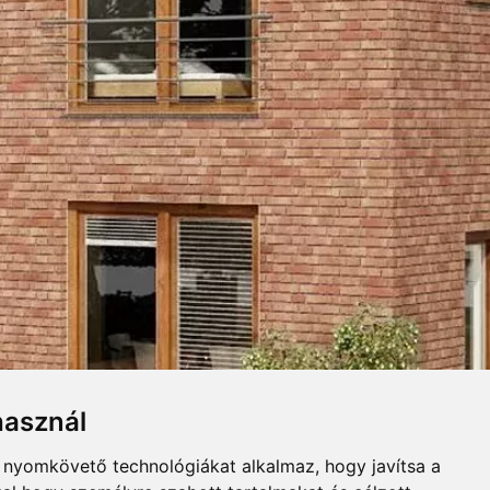
UGASZINEK
Összecsuk
ólap. Változatos felületet adó,
használ
b nyomkövető technológiákat alkalmaz, hogy javítsa a