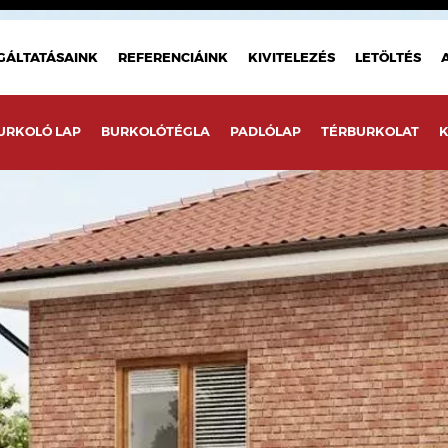
GÁLTATÁSAINK
REFERENCIÁINK
KIVITELEZÉS
LETÖLTÉS
URKOLÓ LAP
BURKOLÓTÉGLA
PADLÓLAP
TÉRBURKOLAT
K