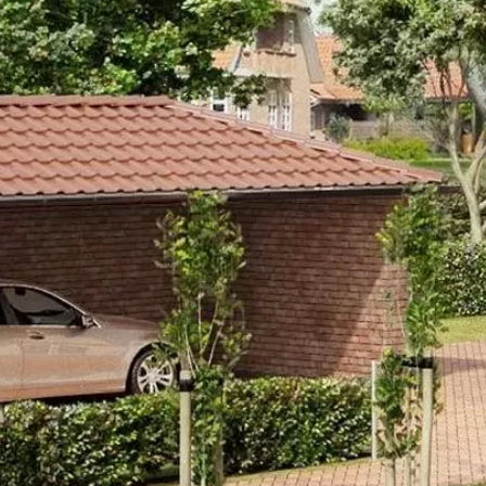
WASSERBRA
JELLEMZŐK
MÉ
MÉRETEK
STRÖHER HOMLOKZATI
TELJES NÉV
Wasserbra
TÍPUSKÓD
8140/671
SOROZAT
Wasserbra
LEÍRÁS
Bézs égetett átmenetes színű, sze
sorjás élekkel. Modern homlokzatbu