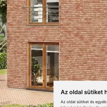
ND KORNBEIGE KLIN
RETEK,CSOMAGOLÁS
LETÖLTÉSEK
F
DOBOZOLÁS
Letöltés
 LAP PROSPEKTUS
STRÖHER HOMLOKZATI LAP TE
nd kornbeige
KIEGÉSZÍTŐK
TÖMEG
RAKLAPTÖMEG
nd DF
DARABSÚLY
Az oldal sütiket 
DOBOZ / RAKLAP
mcsézett barnás foltokkal tarkított, enyhén strukturált felületű homlokzatb
rkolat, beltéri felületek trendi díszburkolataként is kiváló.
Az oldal sütiket és egyé
DARAB / RAKLAP