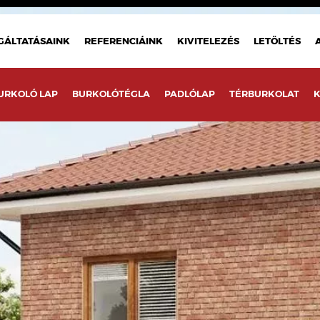
GÁLTATÁSAINK
REFERENCIÁINK
KIVITELEZÉS
LETÖLTÉS
URKOLÓ LAP
BURKOLÓTÉGLA
PADLÓLAP
TÉRBURKOLAT
K