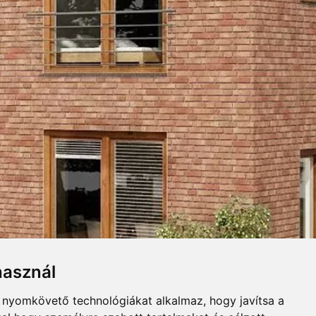
KERLAP
UGASZINEK
Összecsuk
LJ. NYILATKOZAT
Letöltés
használ
urkoló klinkerlap, téglaszerűen
b nyomkövető technológiákat alkalmaz, hogy javítsa a