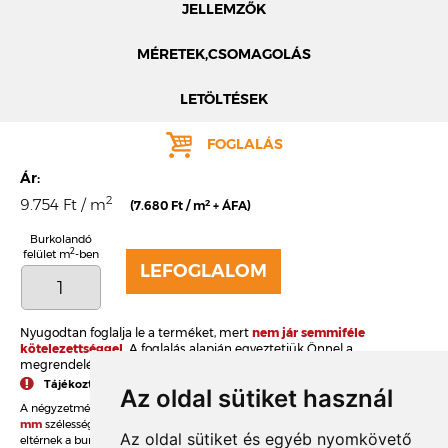
JELLEMZŐK
MÉRETEK,CSOMAGOLÁS
LETÖLTÉSEK
FOGLALÁS
Ár:
MÉRETEK
TELJES NÉV
2
9.754 Ft / m
2
(7.680 Ft / m
+ ÁFA)
TÍPUSKÓD
Burkolandó
DOBOZOLÁS
2
felület m
-ben
LEFOGLALOM
SOROZAT
TÖMEG
Nyugodtan foglalja le a terméket, mert
nem jár semmiféle
KIEGÉSZÍTŐK
RAKLAPTÖMEG
kötelezettséggel.
A foglalás alapján egyeztetjük Önnel a
megrendelés, a szállítás és fizetés részleteit.
Tájékoztató az ajánlott fugaszélességről
Az oldal sütiket használ
DARABSÚLY
2
A négyzetméterár
60 db/m
anyagfelhasználással, az ajánlott
10
mm
szélességű fugákkal értendő. Amennyiben ettől a fugamérettől
Az oldal sütiket és egyéb nyomkövető
eltérnek a burkolásnál, akkor több vagy kevesebb anyagra lesz