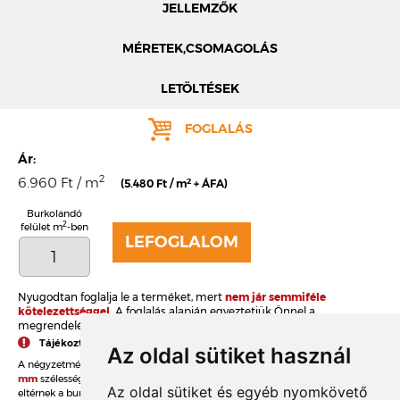
JELLEMZŐK
MÉRETEK,CSOMAGOLÁS
LETÖLTÉSEK
FOGLALÁS
Ár:
MÉRETEK
TELJES NÉV
2
6.960 Ft / m
2
(5.480 Ft / m
+ ÁFA)
TÍPUSKÓD
Burkolandó
DOBOZOLÁS
2
felület m
-ben
LEFOGLALOM
SOROZAT
TÖMEG
Nyugodtan foglalja le a terméket, mert
nem jár semmiféle
KIEGÉSZÍTŐK
RAKLAPTÖMEG
kötelezettséggel.
A foglalás alapján egyeztetjük Önnel a
megrendelés, a szállítás és fizetés részleteit.
Tájékoztató az ajánlott fugaszélességről
Az oldal sütiket használ
DARABSÚLY
2
A négyzetméterár
54 db/m
anyagfelhasználással, az ajánlott
10
mm
szélességű fugákkal értendő. Amennyiben ettől a fugamérettől
Az oldal sütiket és egyéb nyomkövető
eltérnek a burkolásnál, akkor több vagy kevesebb anyagra lesz