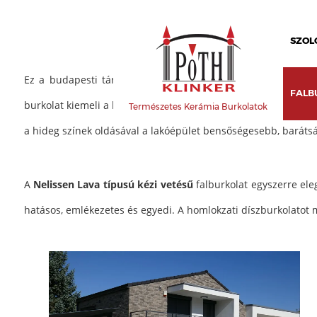
SZOL
Ez a budapesti társasház szürke tarka színű kézi vetésű lap 
FALB
burkolat kiemeli a hasonló megjelenésű, vakolt házak tömegéből
Természetes Kerámia Burkolatok
a hideg színek oldásával a lakóépület bensőségesebb, barát
A
Nelissen Lava típusú kézi vetésű
falburkolat egyszerre el
hatásos, emlékezetes és egyedi. A homlokzati díszburkolatot 