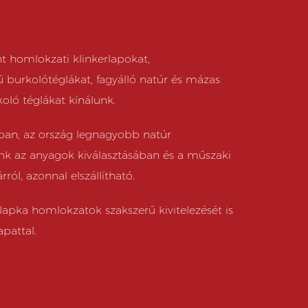
t homlokzati klinkerlapokat,
ű burkolótéglákat, fagyálló natúr és mázas
koló téglákat kínálunk.
ban, az ország legnagyobb natúr
k az anyagok kiválasztásában és a műszaki
ról, azonnal elszállítható.
rlapka homlokzatok szakszerű kivitelezését is
apattal.