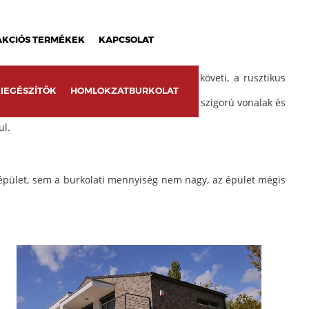
AKCIÓS TERMÉKEK
KAPCSOLAT
ke-antracit színvilágú építészeti trendet követi, a rusztikus
IEGÉSZÍTŐK
HOMLOKZATBURKOLAT
 jól illeszthető a jelenlegi trendbe. Sőt, a szigorú vonalak és
ul.
pület, sem a burkolati mennyiség nem nagy, az épület mégis