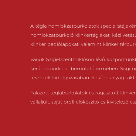
A tégla homlokzatburkolatok specialistájakén
homlokzatburkoló klinkertéglákat, kézi vetés
klinker padlólapokat, valamint klinker térbur
Várjuk Szigetszentmiklóson lévő központunk
kerámiaburkolat bemutatótermében. Segítün
részletek kidolgozásában. Sokféle anyag raktár
Falazott téglaburkolatok és ragasztott klinke
vállaljuk, saját profi előkészítő és kivitelező cs