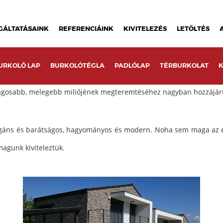
GÁLTATÁSAINK
REFERENCIÁINK
KIVITELEZÉS
LETÖLTÉS
homlokzatburkolatot kapott. Bár az épület a jelenlegi fehér-szür
URKOLÓ LAP
BURKOLÓTÉGLA
PADLÓLAP
TÉRBURKOLAT
K
. Az épület ékes példa arra, hogy egy rusztikus falburkoló mennyire
ságosabb, melegebb miliőjének megteremtéséhez nagyban hozzájár
egáns és barátságos, hagyományos és modern. Noha sem maga az é
magunk kiviteleztük.